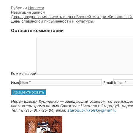
Полка. Батюшка присоединился к пожеланиям всех п
поступление в выбранные ими учебные заведения.
Много добрых, теплых слов благодарности и признат
выпускников и их родителей. Самые младшие кадеты
выпускников со Знаменем Кадетского корпуса, для н
присутствующих, был исполнен прощальный выпускно
белых голубей – символов мира и добра.
Рубрики
Новости
Навигация записи
День празднования в честь иконы Божией Матери Ж
День славянской письменности и культуры.
Оставьте комментарий