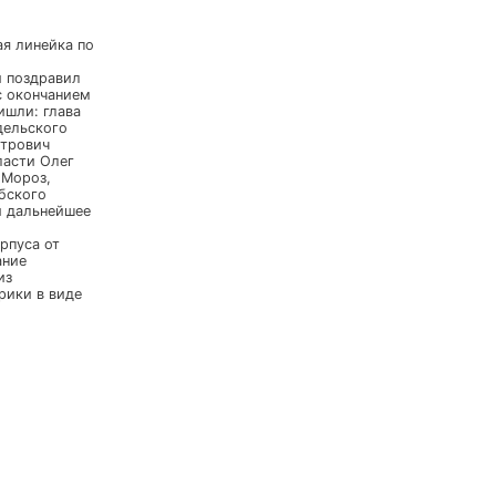
 прошла торжественная линейка по
Михайлович, который поздравил
же поздравить ребят с окончанием
ния и подарками, пришли: глава
атаман Брянского отдельского
о Полка Александр Петрович
 №1 по Брянской области Олег
и Дмитрий Сергеевич Мороз,
также казаки Стародубского