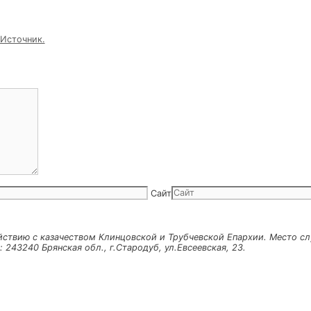
рисутствующих и благословил ребят на успешную сдачу в
ельности за нелегкий труд прозвучало в адрес всего колл
 5-го взвода вручили выпускникам памятные подарки, за
их прозвучал Последний Звонок и конечно же, взволновав
й вальс. В завершение праздника выпускники выпустили 
ивоносный Источник.