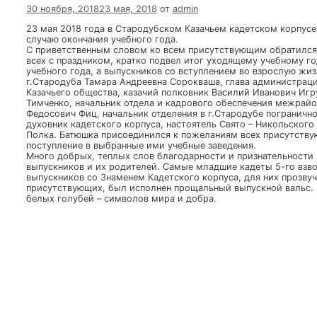
Духовенство
Исторические материалы
Контакты
Новости
Фотогалерея
Храмы
Найти
Торжественная линейка по случаю 
30 ноября, 2018
23 мая, 2018
от
admin
23 мая 2018 года в Стародубском Казачьем кадетск
случаю окончания учебного года.
С приветственным словом ко всем присутствующим 
всех с праздником, кратко подвел итог уходящему у
учебного года, а выпускников со вступлением во вз
г.Стародуба Тамара Андреевна Сорокваша, глава ад
Казачьего общества, казачий полковник Василий Ив
Тимченко, начальник отдела и кадрового обеспече
Федосович Фиц, начальник отделения в г.Стародубе
духовник кадетского корпуса, настоятель Свято – Н