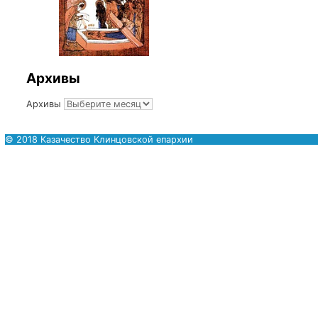
Комментарий
Имя
Email
Иерей Едесий Куриленко — заведующий отделом по 
настоятель храма во имя Святителя Николая г.Старо
Тел.:
8-915-807-95-84
, email:
starodub-nikolskiy@mail.