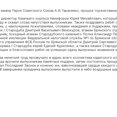
окончания учебного года.
ом корпусе имени Героя Советского Союза А.И.Тарасенко,
обратился директор Казачьего корпуса Никифоров Юрий 
чебному году и сказал слова напутствия выпускникам. Так
рослую жизнь, с наилучшими пожеланиями, словами назида
министрации г.Стародуба Дмитрий Васильевич Винокуров, 
анович Игрунев, походный атаман Стародубского казачьег
ния межрайонной инспекции Федеральной налоговой службы
 пограничного управления ФСБ России по Брянской област
икольского храма г.Стародуба иерей Едесий Куриленко, а 