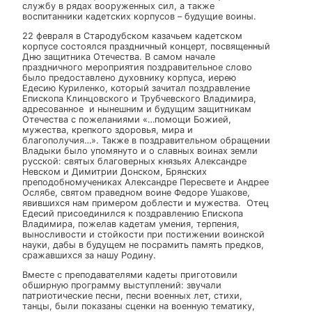
защитника Отечества.
26 февраля, 2019
24 февраля, 2019
от
admin
23 февраля в современной России отмечается День
защитника Отечества согласно Федерального закона
«О днях воинской славы и памятных датах России»,
принятого Государственной думой и подписанного
президентом российской Федерации Борисом
Ельциным 13 марта 1995 года. В этот день принято
поздравлять и чествовать всех тех, кто стоит на
страже мира и покоя нашей страны. В нынешнее врем
это не только мужчины, но и женщины, несущие
службу в рядах вооруженных сил, а также
воспитанники кадетских корпусов – будущие воины.
22 февраля в Стародубском казачьем кадетском
корпусе состоялся праздничный концерт, посвященн
Дню защитника Отечества. В самом начале
праздничного мероприятия поздравительное слово
было предоставлено духовнику корпуса, иерею
Едесию Куриленко, который зачитал поздравление
Епископа Клинцовского и Трубчевского Владимира,
адресованное и нынешним и будущим защитникам
Отечества с пожеланиями «…помощи Божией,