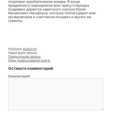
мужества, крепкого здоровья, мира и
благополучия…». Также в поздравительном обращен
Владыки было упомянуто и о славных воинах земли
русской: святых благоверных князьях Александре
Невском и Димитрии Донском, Брянских
преподобномучениках Александре Пересвете и Андре
Ослябе, святом праведном воине Федоре Ушакове,
явившихся нам примером доблести и мужества. Оте
Едесий присоединился к поздравлению Епископа
Владимира, пожелав кадетам умения, терпения,
выносливости и стойкости при постижении воинской
науки, дабы в будущем не посрамить память предков,
сражавшихся за нашу Родину.
Вместе с преподавателями кадеты приготовили
обширную программу выступлений: звучали
патриотические песни, песни военных лет, стихи,
танцы, были показаны сценки на военную тематику,
спортивно-акробатические номера. В конце
праздничного мероприятия всех присутствующих
поздравил директор кадетского корпуса Юрий
Михайлович Никифоров, который поблагодарил всех
организаторов и участников концерта и вручил им
грамоты.