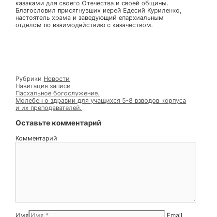
В среду Светлой Седмицы, в храме в честь Рождеств
Пресвятой Богородицы с.Колодезки Стародубского
благочиния прошло праздничное богослужение. В
Божественной литургии участие приняли казаки Сою
казаков-воинов России и зарубежья а также местные
жители. Казаки исповедались и причастились Святых
Христовых Таин. По окончании богослужения 5
казаков из казачьих общин Брянска, Москвы, Клинцов
Железногорска и Рыльска приняли Присягу и вступи
в Союз казаков-воинов России и зарубежья. Гутор
Николай, Счастливцев Максим, Счастливцев Иван,
Шведов Геннадий и Сербин Игорь присягнули на
Святом Евангелии, что будут верными воинами-
казаками для своего Отечества и своей общины.
Благословил присягнувших иерей Едесий Куриленко,
настоятель храма и заведующий епархиальным
отделом по взаимодействию с казачеством.
Рубрики
Новости
Навигация записи