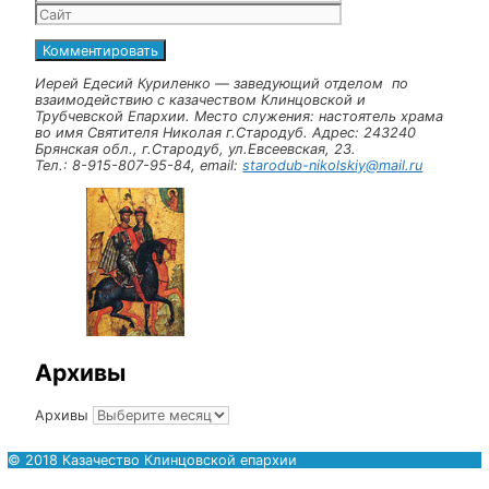
Рубрики
Новости
Навигация записи
Научно – практическая конференция на тему «Великая
победа: наследие и наследники».
Следующая запись
Оставьте комментарий
Комментарий
Имя
Email
Сайт