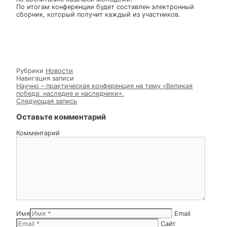
организаций банковского сектора, образовательных 
научных учреждений, ученые, преподаватели,
аспиранты, магистранты, студенты, а также все, кто
проявляет интерес к исследованию проблем
интеграции науки, образования и бизнеса.
Непрерывное казачье образование и патриотическое
воспитание — одно из направлений в работе
конференции. С докладом о истории и становлении
Стародубского казачьего полка выступил иерей
Едесий Куриленко, заведующий отделом Клинцовско
епархии по взаимодействию с казачеством.
Стародубский казачий полк как общественная
организация осуществляет свою деятельность на
территории Клинцовской епархии. В г.Стародуб каза
взяли шефство и окормляют кадет Стародубского
казачьего кадетского корпуса. Отец Едесий рассказал
какая в данном учебном заведении проводится работ
по воспитанию казачьей молодежи.
По итогам конференции будет составлен электронны
сборник, который получит каждый из участников.