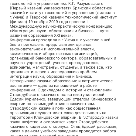
конференция «Интеграция
науки, образования и
бизнеса — пути развития
образования XXI века».
20 декабря, 2019
от
admin
Федеральное государственное бюджетное
образовательное учреждение высшего образования
«Московский государственный университет
технологий и управления им. К.Г. Разумовского
(Первый казачий университет)» Брянский областной
казачий институт технологий и управления (филиал в
г.Унеча) и Тверской казачий технологический институ
(филиал) 19 ноября 2019 года провели II
Международную научно-практическую конференцию
«Интеграция науки, образования и бизнеса — пути
развития образования XXI века».
Конференция проходила в г.Унеча и к участию в ней
были приглашены представители органов
законодательной и исполнительной власти,
коммерческих и общественных организаций,