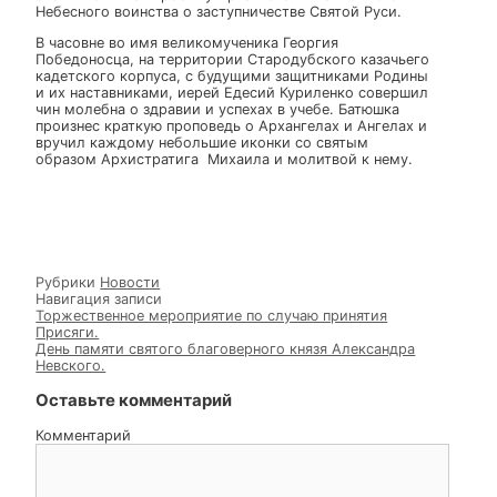
собора Архангела Михаил
и прочих Небесных Сил
бесплотных.
6 декабря, 2022
22 ноября, 2022
от
admin
21 ноября в храмах православной Церкви проходят
праздничные богослужения в честь собора Архангела
Михаила и прочих Небесных Сил бесплотных. Во все
времена, а сейчас в особенности, все православные в
своих молитвах просят у Архангела Михаила и его
Небесного воинства о заступничестве Святой Руси.
В часовне во имя великомученика Георгия
Победоносца, на территории Стародубского казачьег
кадетского корпуса, с будущими защитниками Родин
и их наставниками, иерей Едесий Куриленко соверши
чин молебна о здравии и успехах в учебе. Батюшка
произнес краткую проповедь о Архангелах и Ангелах 
вручил каждому небольшие иконки со святым
образом Архистратига Михаила и молитвой к нему.