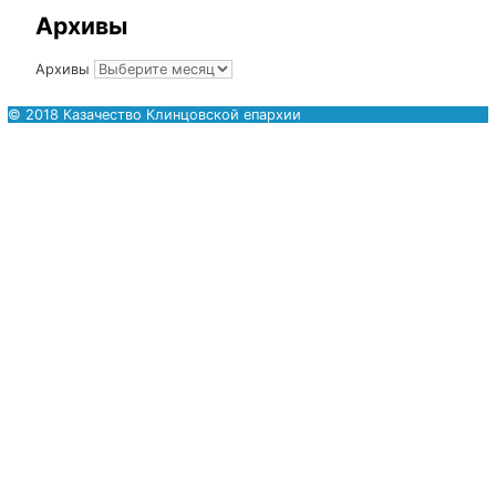
Сайт
Иерей Едесий Куриленко — заведующий отделом по
взаимодействию с казачеством Клинцовской и
Трубчевской Епархии. Место служения: настоятель х
во имя Святителя Николая г.Стародуб. Адрес:
24324
Брянская обл., г.Стародуб, ул.Евсеевская,
23
.
Тел.:
8-915-807-95-84
, email:
starodub-nikolskiy@mail.
Архивы