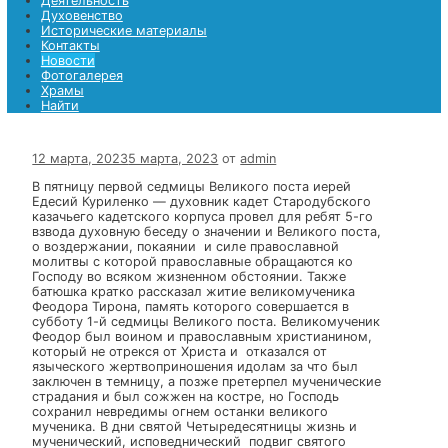
Храмы
Найти
Найти
Меню
Главная страница
Деятельность
Духовенство
Исторические материалы
Контакты
Новости
Фотогалерея
Храмы
Найти
12 марта, 2023
5 марта, 2023
от
admin
В пятницу первой седмицы Великого поста иерей
Едесий Куриленко — духовник кадет Стародубского
казачьего кадетского корпуса провел для ребят 5-го
взвода духовную беседу о значении и Великого поста
о воздержании, покаянии и силе православной