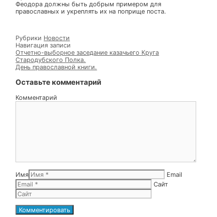
молитвы с которой православные обращаются ко
Господу во всяком жизненном обстоянии. Также
батюшка кратко рассказал житие великомученика
Феодора Тирона, память которого совершается в
субботу 1-й седмицы Великого поста. Великомученик
Феодор был воином и православным христианином,
который не отрекся от Христа и отказался от
языческого жертвоприношения идолам за что был
заключен в темницу, а позже претерпел мученически
страдания и был сожжен на костре, но Господь
сохранил невредимы огнем останки великого
мученика. В дни святой Четыредесятницы жизнь и
мученический, исповеднический подвиг святого
Феодора должны быть добрым примером для
православных и укреплять их на поприще поста.
Рубрики
Новости
Навигация записи
Отчетно-выборное заседание казачьего Круга
Стародубского Полка.
День православной книги.
Оставьте комментарий