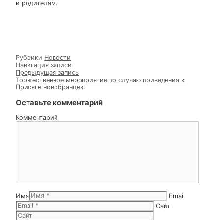
Анне, которые усердно молились о даровании им
дитяти. Также это событие — исполнение пророчеств
о скором пришествии Христа и спасении Мира.
После Божественной Литургии в храме во имя
Святителя Николая г.Стародуба, настоятель и
духовник кадет иерей Едесий Куриленко посетил
Стародубский казачий кадетский корпус, где
совершил чин молебна о здравии для учащихся и их
преподавателей. Праздничные песнопения и солнечна
осенняя погода подняли настроение у ребят после
занятий, а батюшка пожелал им успехов в учебе,
дисциплине — призвал к послушанию преподавателя
и родителям.
Рубрики
Новости
Навигация записи
Предыдущая запись
Торжественное мероприятие по случаю приведения к
Присяге новобранцев.