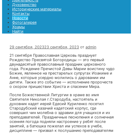
Храмы
Найти
Найти
Меню
Главная страница
Деятельность
Духовенство
Исторические материалы
Контакты
Новости
Фотогалерея
Храмы
Найти
29 сентября, 2023
23 сентября, 2023
от
admin
21 сентября Православная Церковь празднует
Рождество Пресвятой Богородицы — это первый
двунадесятый православный праздник церковного
года. Рождение Пречистой Девы Марии воистину чуд
Божие, явленное на престарелых супругах Иоакиме и