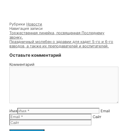
представители казачества, а также духовник корпуса
— иерей Едесий Куриленко. Батюшка брагословил
ребят и пожелал быть хорошими товарищами
-добрыми и отзывчивыми друг ко другу, а также
усердными в учёбе и уважительными к своим
наставникам.
Рубрики
Новости
Навигация записи
Торжественная линейка, посвященная Последнему
звонку.
Праздничный молебен о здравии для кадет 5-го и 6-г
взводов, а также их преподавателей и воспитателей.