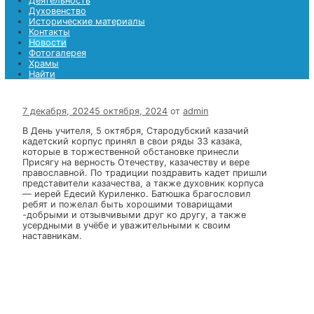
Храмы
Найти
Найти
Меню
Главная страница
Деятельность
Духовенство
Исторические материалы
Контакты
Новости
Фотогалерея
Храмы
Найти
7 декабря, 2024
5 октября, 2024
от
admin
В День учителя, 5 октября, Стародубский казачий
кадетский корпус принял в свои ряды 33 казака,
которые в торжественной обстановке принесли
Присягу на верность Отечеству, казачеству и вере
православной. По традиции поздравить кадет пришл