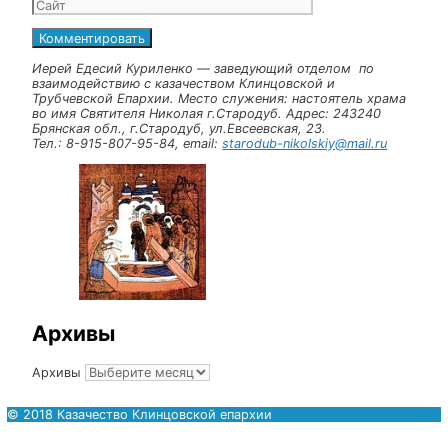
Навигация записи
Предыдущая запись
XXXIV Международные Рождественские
образовательные чтения «Просвещение и
нравственность: формирование личности и вызовы
времени».
Оставьте комментарий
Комментарий
Имя
Email
Сайт