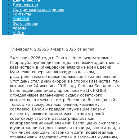
Храмы
Найти
Найти
Меню
Главная страница
Деятельность
Духовенство
Исторические материалы
Контакты
Новости
Фотогалерея
Храмы
Найти
17 февраля, 2026
25 января, 2026
от
admin
24 января 2026 года в Свято – Никольском храме г.
Стародуба руководитель отдела по взаимодействию 
казачеством в Клинцовской епархии иерей Едесий
Куриленко совершил панихиду по казакам,
расстрелянным во время большевистских репрессий.