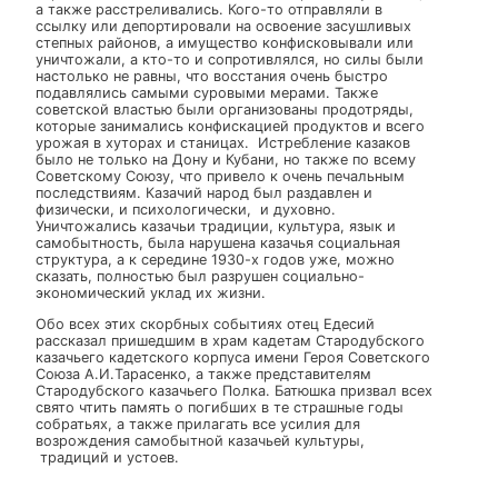
Этот день стал днем скорби в истории казачества, та
как именно 24 января в 1919 году Яковом Свердловы
было подписано циркулярное письмо ЦК РКП(б),
определившее дальнейшую судьбу советского
казачества, а именно – истребление и беспощадный
террор ко всему, без исключения, казачьему
сословию. Верой и правдой служившие своему
отечеству казаки в один момент стали угрозой
советскому строю и рассматривались как
контрреволюционный элемент. Беспощадно сжигалис
и уничтожались целые казачьи станицы, все жители, 
том числе женщины, старики и дети, подвергались
страшнейшим издевательствам и зверским мучениям
а также расстреливались. Кого-то отправляли в
ссылку или депортировали на освоение засушливых
степных районов, а имущество конфисковывали или
уничтожали, а кто-то и сопротивлялся, но силы был
настолько не равны, что восстания очень быстро
подавлялись самыми суровыми мерами. Также
советской властью были организованы продотряды,
которые занимались конфискацией продуктов и всег
урожая в хуторах и станицах. Истребление казаков
было не только на Дону и Кубани, но также по всему
Советскому Союзу, что привело к очень печальным
последствиям. Казачий народ был раздавлен и