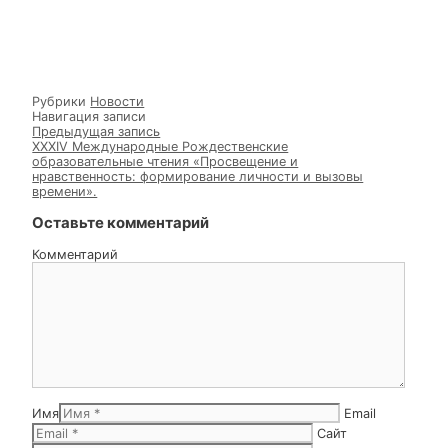
физически, и психологически, и духовно.
Уничтожались казачьи традиции, культура, язык и
самобытность, была нарушена казачья социальная
структура, а к середине 1930-х годов уже, можно
сказать, полностью был разрушен социально-
экономический уклад их жизни.
Обо всех этих скорбных событиях отец Едесий
рассказал пришедшим в храм кадетам Стародубског
казачьего кадетского корпуса имени Героя Советског
Союза А.И.Тарасенко, а также представителям
Стародубского казачьего Полка. Батюшка призвал вс
свято чтить память о погибших в те страшные годы
собратьях, а также прилагать все усилия для
возрождения самобытной казачьей культуры,
традиций и устоев.
Рубрики
Новости